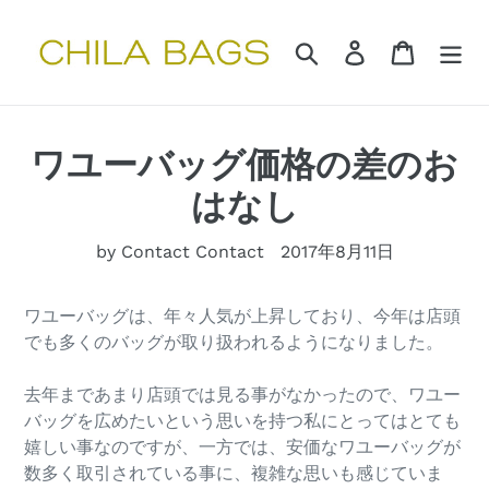
コ
ン
検索
ログイン
カート
テ
ン
ツ
に
ワユーバッグ価格の差のお
ス
キ
はなし
ッ
プ
by Contact Contact
2017年8月11日
す
る
ワユーバッグは、年々人気が上昇しており、今年は店頭
でも多くのバッグが取り扱われるようになりました。
去年まであまり店頭では見る事がなかったので、ワユー
バッグを広めたいという思いを持つ私にとってはとても
嬉しい事なのですが、一方では、安価なワユーバッグが
数多く取引されている事に、複雑な思いも感じていま