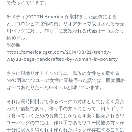
で売られています。
米メディアCGTN America が取材をした記事による
と、コロンビア北部の街、リオアチャで取引される転売
用バッグに対し、作り手に支払われる代金は一つあたり
約10ドル。
※参照：
https://america.cgtn.com/2014/08/22/trendy-
wayuu-bags-handcrafted-by-women-in-poverty
さらに現地リオアチャのワユー民族の女性を支援する
NPO団体でワユーの女性に直接伺った話では、販売価格
は一つあたりたった6-8ドルと聞いています。
それは長時間掛けて作るバッグの対価としては全く見合
わない価格であり、作り手の方々にとって、日々ギリギ
リ食べていくための食費にしかならず
安く販売されるワ
ユーバッグの中には、作り手であるワユー民族の方々が
十分に収入を得られず作られたバッグが存在することは