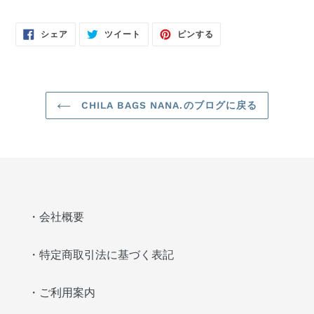
FACEBOOK
TWITTER
PINTEREST
シェア
ツイート
ピンする
で
に
で
シ
投
ピ
ェ
稿
ン
ア
す
す
す
る
る
る
CHILA BAGS NANA.のブログに戻る
・会社概要
・特定商取引法に基づく表記
・ご利用案内