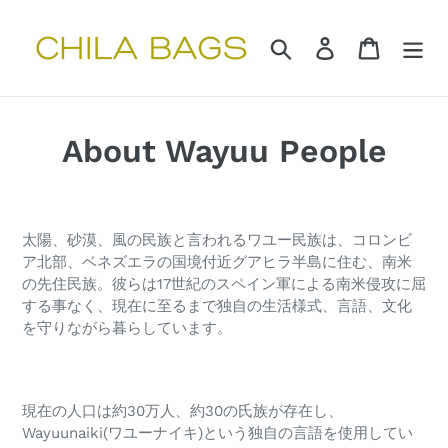
コ
ン
検索
ログイン
カート
テ
ン
ツ
に
About Wayuu People
ス
キ
ッ
プ
太陽、砂漠、風の民族と言われるワユー民族は、コロンビ
す
ア北部、ベネズエラの国境付近グアヒラ半島に住む、南米
る
の先住民族。彼らは17世紀のスペイン軍による南米侵攻に屈
する事なく、現在に至るまで独自の生活様式、言語、文化
を守りながら暮らしています。
現在の人口は約30万人、約30の氏族が存在し、​
Wayuunaiki(ワユーナイキ)という独自の言語を使用してい