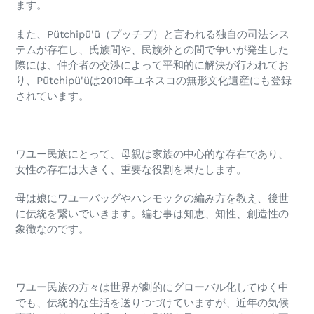
ます。
また、Pütchipü'ü（プッチプ）と言われる独自の司法シス
テムが存在し、氏族間や、民族外との間で争いが発生した
際には、仲介者の交渉によって平和的に解決が行われてお
り、Pütchipü'üは2010年ユネスコの無形文化遺産にも登録
されています。 ​
ワユー民族にとって、
母親は家族の中心的な存在であり、
女性の存在は大きく、重要な役割を果たします。
母は娘にワユーバッグやハンモックの編み方を教え、後世
に伝統を繋いでいきます。編む事は知恵、知性、創造性の
象徴なのです。
​ワユー民族の方々は世界が劇的にグローバル化してゆく中
でも、伝統的な生活を送りつづけていますが、近年の気候