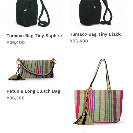
Saphire
Black
Tumaco Bag Tiny Black
Tumaco Bag Tiny Saphire
通
¥26,400
通
¥26,400
常
常
価
価
Petunia
Petunia
格
格
Long
ToteBag
Clutch
Large
Bag
Petunia Long Clutch Bag
通
¥36,300
常
価
格