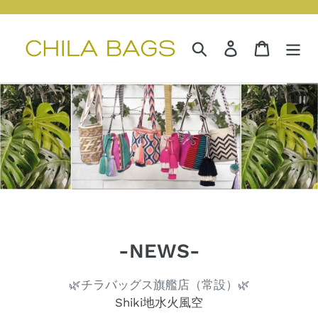
コ
ン
テ
検索
ログイン
カート
ン
ツ
に
ス
ス
ラ
キ
イ
ッ
ド
プ
シ
す
ョ
る
ー
を
止
-NEWS-
め
る
🌿チラバッグス旗艦店（常設）🌿
Shiki地水火風空