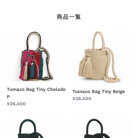
商品一覧
Tumaco
Tumaco
Bag
Bag
Tiny
Tiny
Cholado
Beige
P
Tumaco Bag Tiny Cholado
Tumaco Bag Tiny Beige
P
通
¥26,400
通
¥26,400
常
常
価
価
格
Tumaco
Tumaco
格
Bag
Bag
Tiny
Tiny