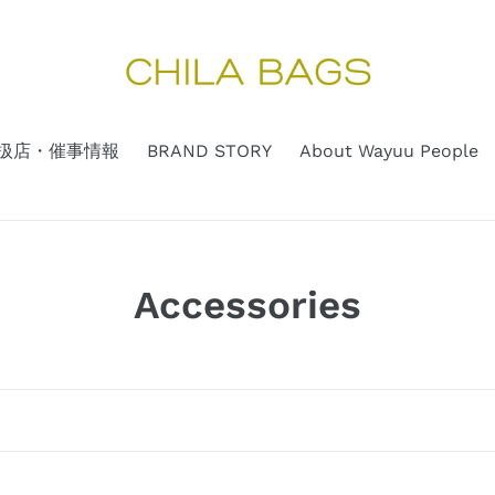
扱店・催事情報
BRAND STORY
About Wayuu People
コ
Accessories
レ
ク
シ
ョ