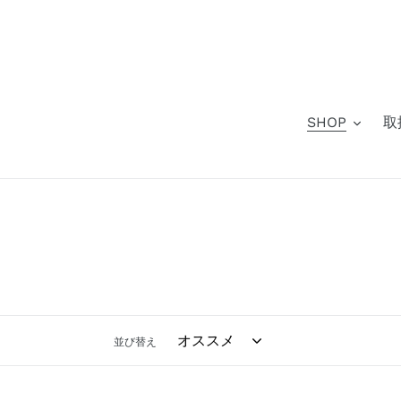
コ
ン
テ
ン
ツ
に
SHOP
取
ス
キ
ッ
プ
す
る
並び替え