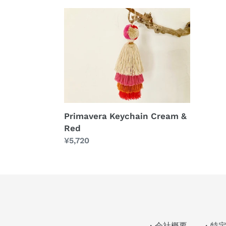
Primavera
Keychain
Cream
&
Red
Primavera Keychain Cream &
Red
通
¥5,720
常
価
格
・会社概要
・特