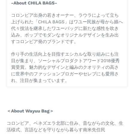
-About CHILA BAGS-
コロンビア出身の若きオーナー、ラウラによって立ち
上げられた「CHILA BAGS」はワユー民族が母から娘へ
代々技法を継承したワユーバッグに新たな感性を吹き
込み、ポップでモダンなオリジナルデザインを生み出
すコロンビア発のブランドです。
作り手の生活向上を目指すエシカルな取り組みにも注
目が集まり、ソーシャルプロダクトアワード2018優秀
賞受賞。魅力的なデザインと編みのクオリティの高さ
に世界中のファッションブロガーやセレブにも愛用さ
れ、注目が集まっています。
＜About Wayuu Bag＞
コロンビア、ベネズエラ北部に住み、昔ながらの文化、生
活様式、言語などを守りながら暮らす南米先住民