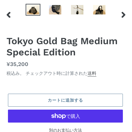
前
次
の
の
ス
ス
Tokyo Gold Bag Medium
ラ
ラ
イ
イ
Special Edition
ド
ド
通
¥35,200
常
税込み。 チェックアウト時に計算された
送料
価
格
カートに追加する
別のお支払い方法