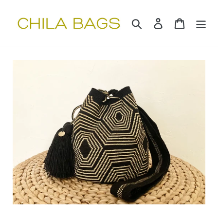
コ
ン
検索
ログイン
カート
テ
ン
ツ
に
ス
キ
ッ
プ
す
る