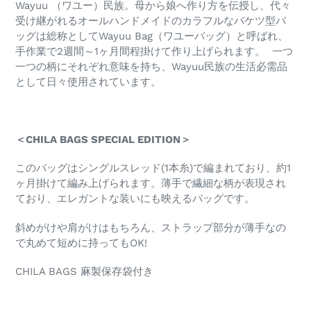
Wayuu （ワユー）民族。母から娘へ作り方を伝授し、代々
受け継がれるオールハンドメイドのカラフルなバケツ型バ
ッグは総称としてWayuu Bag（ワユーバッグ）と呼ばれ、
手作業で2週間～1ヶ月間程掛けて作り上げられます。 一つ
一つの柄にそれぞれ意味を持ち、Wayuu民族の生活必需品
として日々使用されています。
＜
CHILA BAGS SPECIAL EDITION
＞
このバッグはシングルスレッド(
1
本糸)で編まれており、約
1
ヶ月掛けて編み上げられます。薄手で繊細な柄が表現され
ており、エレガントな装いにも映えるバッグです。
斜めがけや肩がけはもちろん、ストラップ部分が薄手なの
で丸めて短めに持っても
OK!
CHILA BAGS
麻製保存袋付き