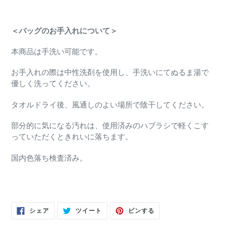
＜バッグのお手入れについて＞
本商品は手洗い可能です。
お手入れの際は中性洗剤を使用し、手洗いにてぬるま湯で
優しく洗ってください。
タオルドライ後、風通しのよい場所で陰干してください。
部分的に気になる汚れは、使用済みのハブラシで軽くこす
っていただくときれいに落ちます。
国内色落ち検査済み。
FACEBOOK
TWITTER
PINTEREST
シェア
ツイート
ピンする
で
に
で
シ
投
ピ